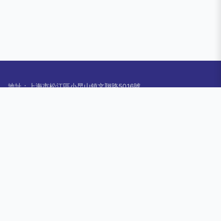
地址：上海市松江區小昆山鎮文翔路5016號
電話：1732037**
Copyright © 2026
www.cctzjt.cn
衛衣
上海楠鈷楓貿易有限公司
衛衣
版權所有
Sitemap
感谢您访问我们的网站，您可能还对以下资源感兴趣：南充成诠
装饰设计工程有限公司
伊人婷婷五月天综合|伊人婷婷香蕉|伊人网AV|伊人网大香蕉|伊