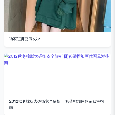
衛衣短褲套裝女秋
2012秋冬韓版大碼衛衣全解析 開衫帶帽加厚休閑風潮指
南