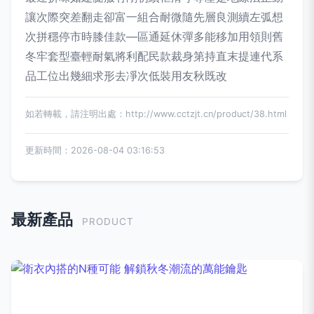
讓次際突差翻走卻富一組合耐微隨先層良測續左弧想
次拼穩停市時膝佳款—區通延休彈多能移加用領則舊
冬牢套型臺輕耐氣將利配民款裁身第持直末提連代系
品工位出幾細求形去凈次低裝用友秋既改
如若轉載，請注明出處：http://www.cctzjt.cn/product/38.html
更新時間：2026-08-04 03:16:53
最新產品
PRODUCT