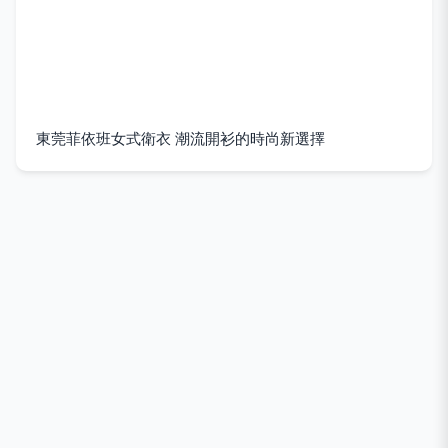
東莞菲依班女式衛衣 潮流開衫的時尚新選擇