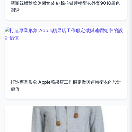
新瓏韓版秋款休閑女裝 純棉拉鏈連帽衛衣外套9018黑色
測評
打造專業形象 Apple蘋果店工作服定做與連帽衛衣的設計
價值