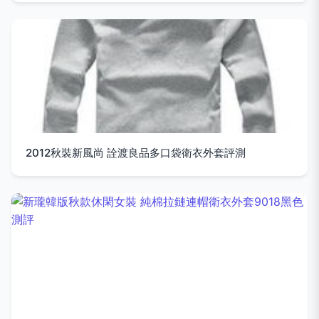
2012秋裝新風尚 詮渡良品多口袋衛衣外套評測