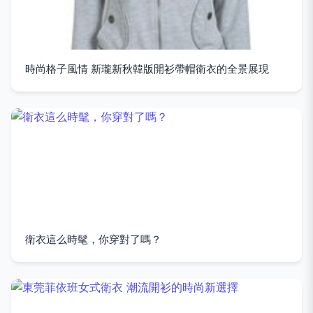
時尚格子風情 新瓏新秋韓版開衫帶帽衛衣的全景展現
衛衣這么時髦，你穿對了嗎？