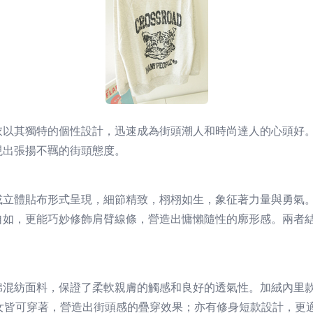
衣以其獨特的個性設計，迅速成為街頭潮人和時尚達人的心頭好
現出張揚不羈的街頭態度。
或立體貼布形式呈現，細節精致，栩栩如生，象征著力量與勇氣
自如，更能巧妙修飾肩臂線條，營造出慵懶隨性的廓形感。兩者
棉混紡面料，保證了柔軟親膚的觸感和良好的透氣性。加絨內里
，男女皆可穿著，營造出街頭感的疊穿效果；亦有修身短款設計，