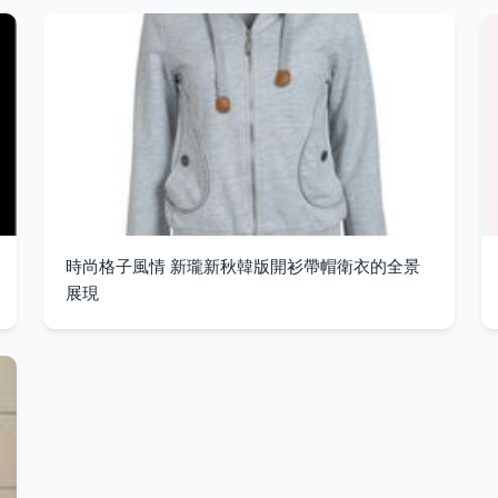
時尚格子風情 新瓏新秋韓版開衫帶帽衛衣的全景
展現