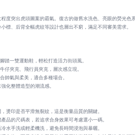
大程度突出虎頭圖案的霸氣。復古的做舊水洗色、亮眼的熒光色
身小標、后背全幅虎紋等設計也層出不窮，滿足不同審美需求。
。
腳踏一雙運動鞋，輕松打造活力街頭風。
牛仔夾克、飛行員夾克，層次感立現。
合帥氣與柔美，適合多種場合。
來強化整體造型的潮流感。
固，燙印是否平滑無裂紋，這是衡量品質的關鍵。
體產品的尺碼表，若追求合身效果可考慮選小一碼。
后冷水手洗或輕柔機洗，避免長時間浸泡與暴曬。