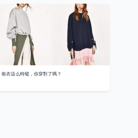
衛衣這么時髦，你穿對了嗎？