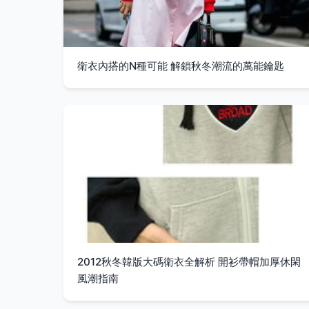
衛衣內搭的N種可能 解鎖秋冬潮流的萬能鑰匙
2012秋冬韓版大碼衛衣全解析 開衫帶帽加厚休閑
風潮指南