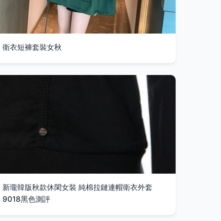
衛衣短褲套裝女秋
新瓏韓版秋款休閑女裝 純棉拉鏈連帽衛衣外套
9018黑色測評