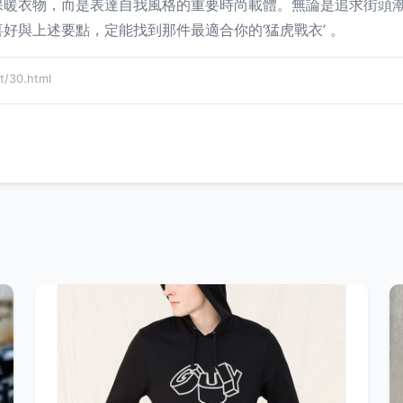
保暖衣物，而是表達自我風格的重要時尚載體。無論是追求街頭
好與上述要點，定能找到那件最適合你的‘猛虎戰衣’ 。
/30.html