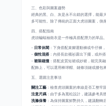
三、色彩與圖案趨勢
經典的黑、白、灰是永不出錯的選擇，能最
多可能性。除了傳統的正面大虎頭圖案，側
四、搭配指南
虎頭蝙蝠袖衛衣是一件極具搭配潛力的單品
-
日常休閑
：下身搭配束腳運動褲或牛仔褲，
-
個性混搭
：內搭長款襯衫露出下擺，或外搭
-
裙裝碰撞
：搭配皮質短裙或紗裙，能完美融
配飾上，可以選用棒球帽、鏈條項鏈或腰包
五、選購注意事項
關注工藝
：檢查虎頭圖案的車線是否工整牢
注意尺碼
：由于多為寬松設計，建議參考具
洗滌保養
：為保持圖案鮮艷持久，建議翻轉