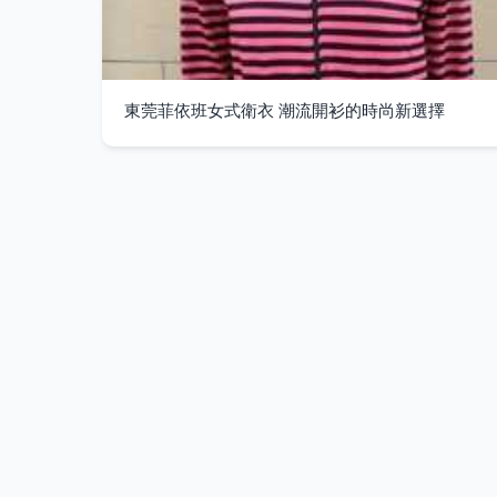
東莞菲依班女式衛衣 潮流開衫的時尚新選擇