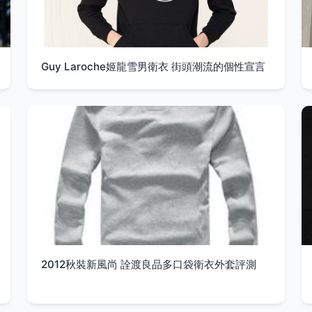
Guy Laroche姬龍雪男衛衣 街頭潮流的個性宣言
2012秋裝新風尚 詮渡良品多口袋衛衣外套評測